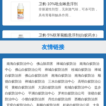
卫豹·10%吡虫啉悬浮剂
非驱避性剂型，无刺激气味，可杀可防，
具有胃毒和触杀作用...
卫豹·5%联苯菊酯悬浮剂(白蚁药水）
驱避性剂型，无刺激气味，可杀可防，具
有驱避和触杀作用...
友情链接
南海白蚁防治中心
佛山除四害
禅城白蚁防治
南海白蚁防治
康宇·白浪15%吡虫啉悬浮剂（白蚁
药）
中心
佛山白蚁防治公司
防治对象：装修预防、活蚁杀灭、树木防
禅城白蚁防治所
桂城白蚁防治
禅城
白蚁防治所
佛山白蚁防治所
治...
南海白蚁防治
南海白蚁防治
顺
德白蚁防治
禅城白蚁防治
三水白蚁防治中心
高明白蚁防治公
司
黄岐白蚁防治所
大沥白蚁防治所
桂城白蚁防治中心
盐步
白蚁防治中心
平洲白蚁防治中心
罗村白蚁防治公司
张槎白蚁
美国百户泰2.5%联苯菊酯悬浮剂
防治中心
小塘白蚁防治所
丹灶白蚁防治所
西樵白蚁防治所
产品特点：美国富美实公司出品，无刺激
官窑白蚁防治中心
和顺白蚁防治所
松岗白蚁防治公司
大良