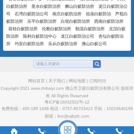
气味，可杀可防，具有驱避...
白蚁防治所
里水白蚁防治所
狮山白蚁防治所
龙江白蚁防治公
司
石湾白蚁防治公司
南庄白蚁防治所
祖庙白蚁防治
芦苞白
蚁防治所
乐平白蚁防治所
白坭白蚁防治所
西南白蚁防治所
美国百户喜10%联苯菊酯乳油
容桂白蚁防治所
伦教白蚁防治所
勒流白蚁防治所
北滘白蚁
产品特点：美国富美实公司出品，有刺激
防治所
陈村白蚁防治中心
龙江白蚁防治公司
杏坛白蚁防治
气味，具有驱避和触杀作用...
所
均安白蚁防治所
乐从白蚁防治所
佛山白蚁公司
卫豹·卫喜2.5%氟虫腈悬浮剂
非驱避剂型，无刺激气味，可杀可防，具
有胃毒、触杀作用...
网站首页
|
关于我们
|
网站地图
|
订阅RSS
Copyright 2021
www.zhibaiyi.com
佛山市卫家白蚁防治有限公司 版权所
有 All Rights Reserved
粤ICP备16032552号-12
卫豹·10%吡虫啉悬浮剂
免费热线：400 189 1698 电话：0757-85703413 手机：15019640199
非驱避性剂型，无刺激气味，可杀可防，
邮箱：lmz@wjbyfz.com
具有胃毒和触杀作用...