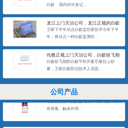
白蚁 国内外许多记...
美国百户泰2.5%联苯菊酯悬浮剂
龙江上门灭治公司，龙江正规的白蚁
产品特点：美国富美实公司出品，无刺激
防治中心，卫家下半年试点白
卫家下半年试点白蚁监控新技术今年下半
气味，可杀可防，具有驱避...
年，将试点一种白蚁监测控...
美国百户喜10%联苯菊酯乳油
伦教正规上门灭治公司，白蚁纷飞期
防白蚁平时开窗尽量拉上纱窗
产品特点：美国富美实公司出品，有刺激
白蚁纷飞期防白蚁平时开窗尽量拉上纱
气味，具有驱避和触杀作用...
窗，卫家白蚁防治技术人员提...
公司产品
卫豹·卫喜2.5%氟虫腈悬浮剂
非驱避剂型，无刺激气味，可杀可防，具
有胃毒、触杀作用...